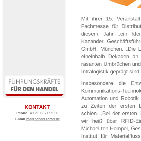
Mit ihrer 15. Veranstal
Fachmesse für Distribut
diesem Jahr „ein klei
Kazander, Geschäftsfüh
GmbH, München. „Die L
eineinhalb Dekaden an 
rasanten Umbrüchen und
Intralogistik geprägt sin
Insbesondere die Ent
Kommunikations-Techno
Automation und Robotik 
zu Zeiten der ersten 
KONTAKT
schien. „Bei der ersten
Phone
+49-2193-50099-50
E-Mail
info@handel.zanter.de
wir heiß über RFID-Einf
Michael ten Hompel, Gesch
Institut für Materialflu